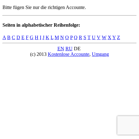
Bitte fügen Sie nur die richtigen Accounte.
Seiten in alphabetischer Reihenfolge:
A
B
C
D
E
F
G
H
I
J
K
L
M
N
O
P
Q
R
S
T
U
V
W
X
Y
Z
EN
RU
DE
(c) 2013
Kostenlose Accounte
,
Umgang