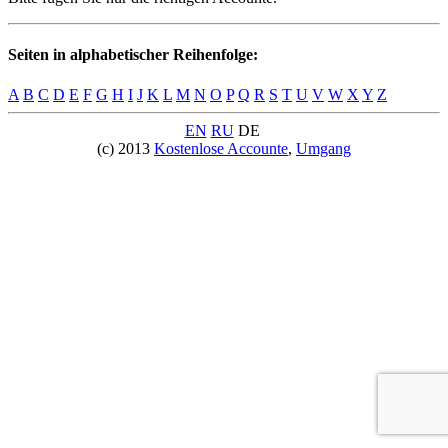
Seiten in alphabetischer Reihenfolge:
A
B
C
D
E
F
G
H
I
J
K
L
M
N
O
P
Q
R
S
T
U
V
W
X
Y
Z
EN
RU
DE
(c) 2013
Kostenlose Accounte
,
Umgang