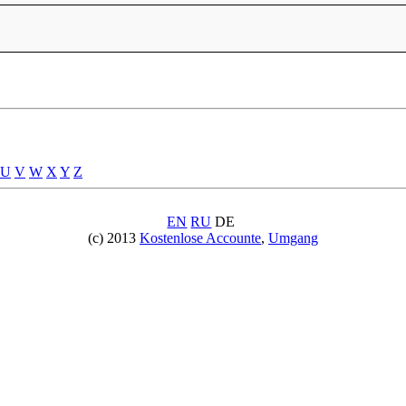
U
V
W
X
Y
Z
EN
RU
DE
(c) 2013
Kostenlose Accounte
,
Umgang