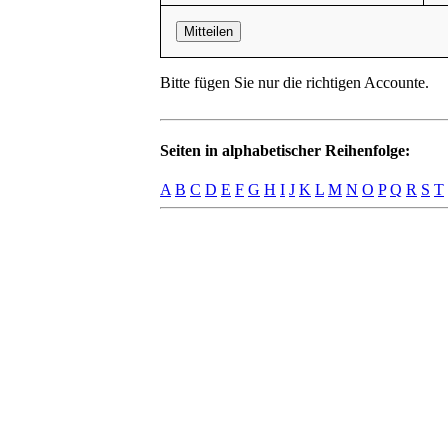
Mitteilen
Bitte fügen Sie nur die richtigen Accounte.
Seiten in alphabetischer Reihenfolge:
A
B
C
D
E
F
G
H
I
J
K
L
M
N
O
P
Q
R
S
T