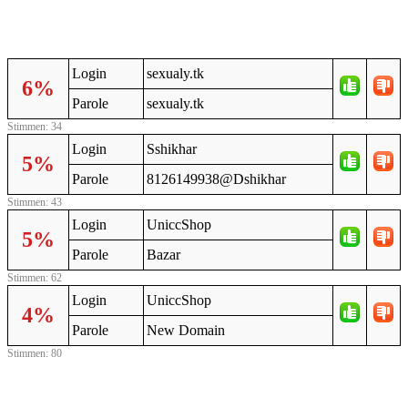
Login
seхualy.tk
6%
Parole
seхualy.tk
Stimmen: 34
Login
Sshikhar
5%
Parole
8126149938@Dshikhar
Stimmen: 43
Login
UniccShop
5%
Parole
Bazar
Stimmen: 62
Login
UniccShop
4%
Parole
New Domain
Stimmen: 80