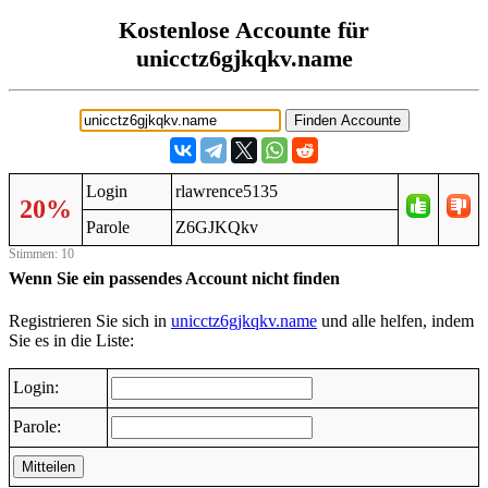
Kostenlose Accounte für
unicctz6gjkqkv.name
Login
rlawrence5135
20%
Parole
Z6GJKQkv
Stimmen: 10
Wenn Sie ein passendes Account nicht finden
Registrieren Sie sich in
unicctz6gjkqkv.name
und alle helfen, indem
Sie es in die Liste:
Login:
Parole:
Mitteilen