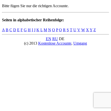
Bitte fügen Sie nur die richtigen Accounte.
Seiten in alphabetischer Reihenfolge:
A
B
C
D
E
F
G
H
I
J
K
L
M
N
O
P
Q
R
S
T
U
V
W
X
Y
Z
EN
RU
DE
(c) 2013
Kostenlose Accounte
,
Umgang