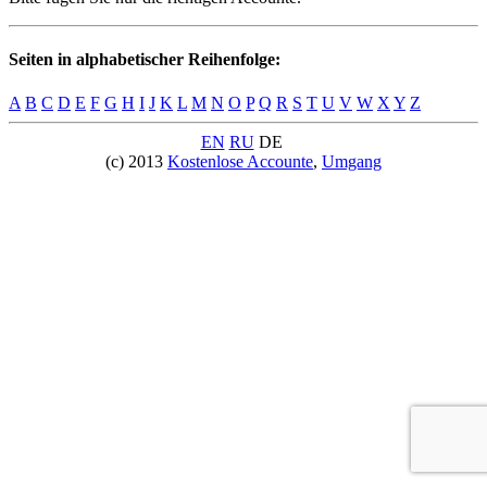
Seiten in alphabetischer Reihenfolge:
A
B
C
D
E
F
G
H
I
J
K
L
M
N
O
P
Q
R
S
T
U
V
W
X
Y
Z
EN
RU
DE
(c) 2013
Kostenlose Accounte
,
Umgang