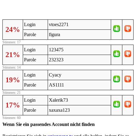
Login
vtoes2271
24%
Parole
figura
Stimmen: 17
Login
123475
21%
Parole
232323
Stimmen: 14
Login
Cyacy
19%
Parole
AS1111
Stimmen: 21
Login
Xalerik73
17%
Parole
xaxaxa123
Stimmen: 60
Wenn Sie ein passendes Account nicht finden