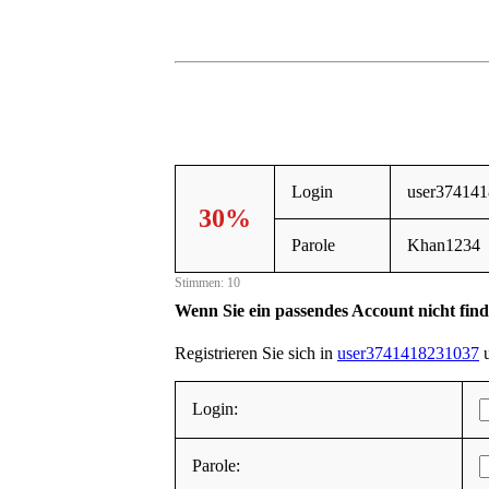
Login
user37414
30%
Parole
Khan1234
Stimmen: 10
Wenn Sie ein passendes Account nicht fin
Registrieren Sie sich in
user3741418231037
u
Login:
Parole: