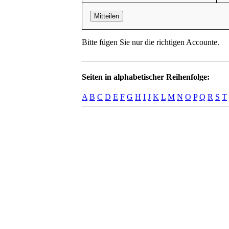
Mitteilen
Bitte fügen Sie nur die richtigen Accounte.
Seiten in alphabetischer Reihenfolge:
A
B
C
D
E
F
G
H
I
J
K
L
M
N
O
P
Q
R
S
T