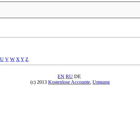
U
V
W
X
Y
Z
EN
RU
DE
(c) 2013
Kostenlose Accounte
,
Umgang