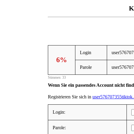
K
Login
user57670
6%
Parole
user57670
Stimmen: 33
Wenn Sie ein passendes Account nicht fin
Registrieren Sie sich in
user576707355tiktok
Login:
Parole: