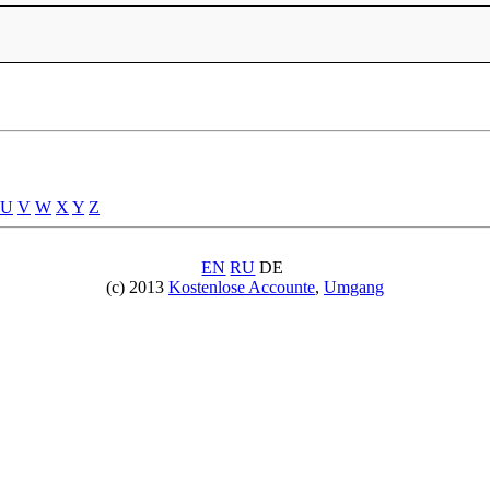
U
V
W
X
Y
Z
EN
RU
DE
(c) 2013
Kostenlose Accounte
,
Umgang