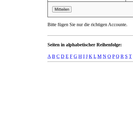
Mitteilen
Bitte fügen Sie nur die richtigen Accounte.
Seiten in alphabetischer Reihenfolge:
A
B
C
D
E
F
G
H
I
J
K
L
M
N
O
P
Q
R
S
T