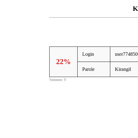
K
Login
user77485
22%
Parole
Kirangil
Stimmen: 9