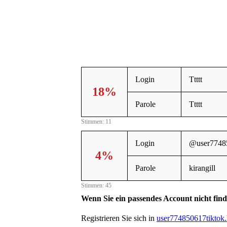
Login
Ttttt
18%
Parole
Ttttt
Stimmen: 11
Login
@user7748
4%
Parole
kirangill
Stimmen: 45
Wenn Sie ein passendes Account nicht fin
Registrieren Sie sich in
user774850617tiktok