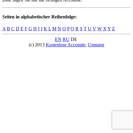
Seiten in alphabetischer Reihenfolge:
A
B
C
D
E
F
G
H
I
J
K
L
M
N
O
P
Q
R
S
T
U
V
W
X
Y
Z
EN
RU
DE
(c) 2013
Kostenlose Accounte
,
Umgang