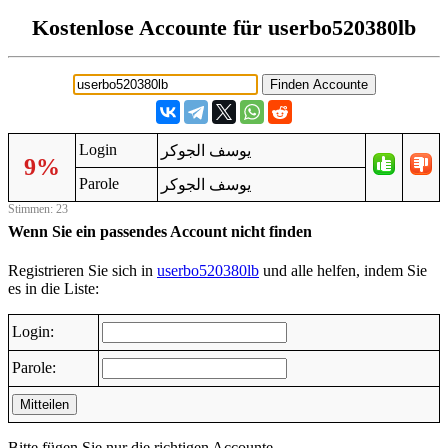
Kostenlose Accounte für userbo520380lb
Login
يوسف الجوكر
9%
Parole
يوسف الجوكر
Stimmen: 23
Wenn Sie ein passendes Account nicht finden
Registrieren Sie sich in
userbo520380lb
und alle helfen, indem Sie
es in die Liste:
Login:
Parole:
Mitteilen
Bitte fügen Sie nur die richtigen Accounte.