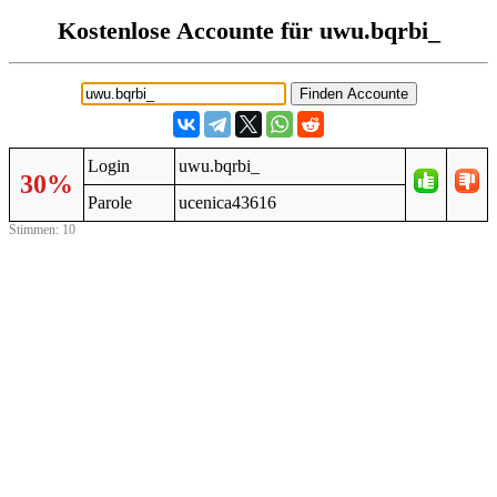
Kostenlose Accounte für uwu.bqrbi_
Login
uwu.bqrbi_
30%
Parole
ucenica43616
Stimmen: 10