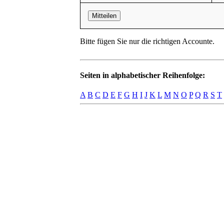
Mitteilen
Bitte fügen Sie nur die richtigen Accounte.
Seiten in alphabetischer Reihenfolge:
A
B
C
D
E
F
G
H
I
J
K
L
M
N
O
P
Q
R
S
T