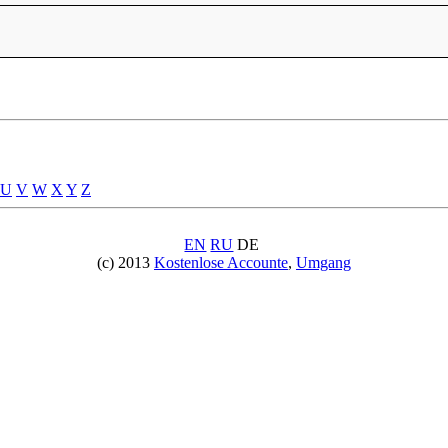
U
V
W
X
Y
Z
EN
RU
DE
(c) 2013
Kostenlose Accounte
,
Umgang