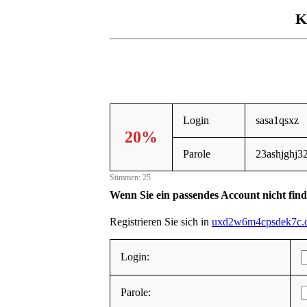
K
Login
sasa1qsxz
20%
Parole
23ashjghj3
Stimmen: 25
Wenn Sie ein passendes Account nicht fin
Registrieren Sie sich in
uxd2w6m4cpsdek7c.
Login:
Parole: