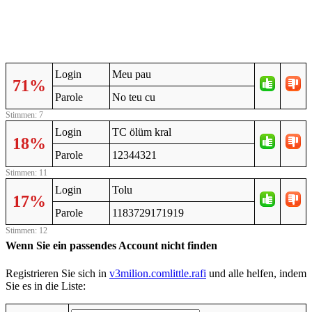
Login
Meu pau
71%
Parole
No teu cu
Stimmen: 7
Login
TC ölüm kral
18%
Parole
12344321
Stimmen: 11
Login
Tolu
17%
Parole
1183729171919
Stimmen: 12
Wenn Sie ein passendes Account nicht finden
Registrieren Sie sich in
v3milion.comlittle.rafi
und alle helfen, indem
Sie es in die Liste: