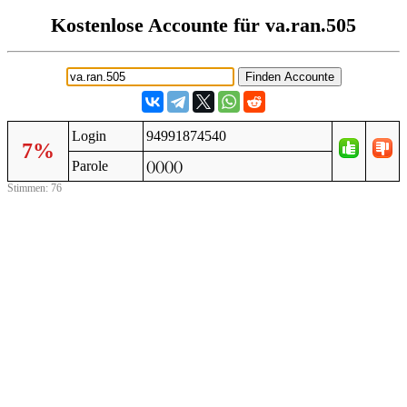
Kostenlose Accounte für va.ran.505
Login
94991874540
7%
Parole
()()()()
Stimmen: 76