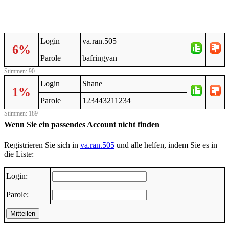
Login
va.ran.505
6%
Parole
bafringyan
Stimmen: 90
Login
Shane
1%
Parole
123443211234
Stimmen: 189
Wenn Sie ein passendes Account nicht finden
Registrieren Sie sich in
va.ran.505
und alle helfen, indem Sie es in
die Liste:
Login:
Parole:
Mitteilen