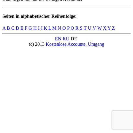
Seiten in alphabetischer Reihenfolge:
A
B
C
D
E
F
G
H
I
J
K
L
M
N
O
P
Q
R
S
T
U
V
W
X
Y
Z
EN
RU
DE
(c) 2013
Kostenlose Accounte
,
Umgang