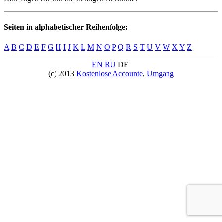
Seiten in alphabetischer Reihenfolge:
A
B
C
D
E
F
G
H
I
J
K
L
M
N
O
P
Q
R
S
T
U
V
W
X
Y
Z
EN
RU
DE
(c) 2013
Kostenlose Accounte
,
Umgang