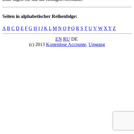
Seiten in alphabetischer Reihenfolge:
A
B
C
D
E
F
G
H
I
J
K
L
M
N
O
P
Q
R
S
T
U
V
W
X
Y
Z
EN
RU
DE
(c) 2013
Kostenlose Accounte
,
Umgang