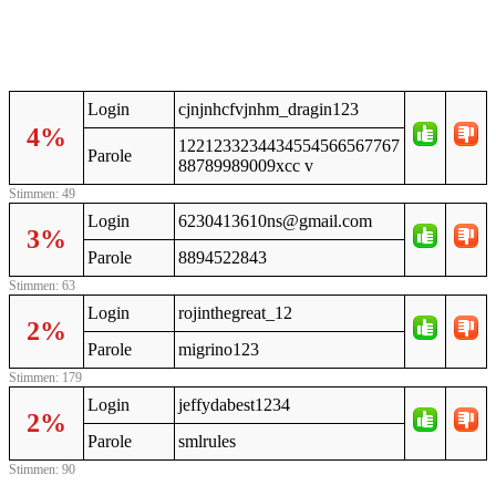
Login
cjnjnhcfvjnhm_dragin123
4%
1221233234434554566567767
Parole
88789989009xcc v
Stimmen: 49
Login
6230413610ns@gmail.com
3%
Parole
8894522843
Stimmen: 63
Login
rojinthegreat_12
2%
Parole
migrino123
Stimmen: 179
Login
jeffydabest1234
2%
Parole
smlrules
Stimmen: 90