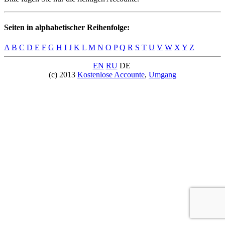
Seiten in alphabetischer Reihenfolge:
A
B
C
D
E
F
G
H
I
J
K
L
M
N
O
P
Q
R
S
T
U
V
W
X
Y
Z
EN
RU
DE
(c) 2013
Kostenlose Accounte
,
Umgang