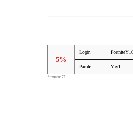
Login
FortniteY1
5%
Parole
Yay1
Stimmen: 77