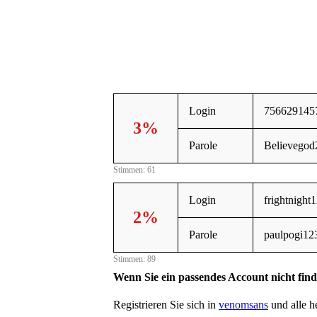
Login
756629145
3%
Parole
Believegod
Stimmen: 61
Login
frightnight
2%
Parole
paulpogi12
Stimmen: 89
Wenn Sie ein passendes Account nicht fin
Registrieren Sie sich in
venomsans
und alle he