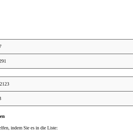
7
291
12123
3
den
lfen, indem Sie es in die Liste: