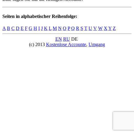
Seiten in alphabetischer Reihenfolge:
A
B
C
D
E
F
G
H
I
J
K
L
M
N
O
P
Q
R
S
T
U
V
W
X
Y
Z
EN
RU
DE
(c) 2013
Kostenlose Accounte
,
Umgang