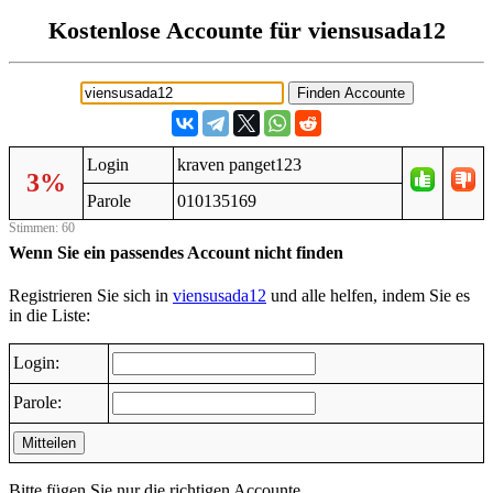
Kostenlose Accounte für viensusada12
Login
kraven panget123
3%
Parole
010135169
Stimmen: 60
Wenn Sie ein passendes Account nicht finden
Registrieren Sie sich in
viensusada12
und alle helfen, indem Sie es
in die Liste:
Login:
Parole:
Mitteilen
Bitte fügen Sie nur die richtigen Accounte.