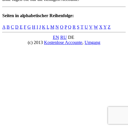
Seiten in alphabetischer Reihenfolge:
A
B
C
D
E
F
G
H
I
J
K
L
M
N
O
P
Q
R
S
T
U
V
W
X
Y
Z
EN
RU
DE
(c) 2013
Kostenlose Accounte
,
Umgang