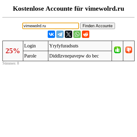
Kostenlose Accounte für vimewolrd.ru
Login
Yryfyfuradsuts
25%
Parole
Diddlzvnepavepw do bec
Stimmen: 8