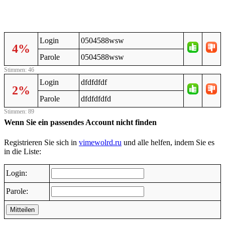
Login
0504588wsw
4%
Parole
0504588wsw
Stimmen: 46
Login
dfdfdfdf
2%
Parole
dfdfdfdfd
Stimmen: 89
Wenn Sie ein passendes Account nicht finden
Registrieren Sie sich in
vimewolrd.ru
und alle helfen, indem Sie es
in die Liste:
Login:
Parole:
Mitteilen