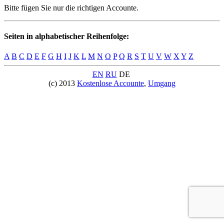
Bitte fügen Sie nur die richtigen Accounte.
Seiten in alphabetischer Reihenfolge:
A
B
C
D
E
F
G
H
I
J
K
L
M
N
O
P
Q
R
S
T
U
V
W
X
Y
Z
EN
RU
DE
(c) 2013
Kostenlose Accounte
,
Umgang