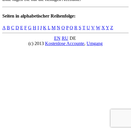
Seiten in alphabetischer Reihenfolge:
A
B
C
D
E
F
G
H
I
J
K
L
M
N
O
P
Q
R
S
T
U
V
W
X
Y
Z
EN
RU
DE
(c) 2013
Kostenlose Accounte
,
Umgang