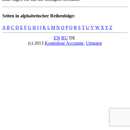
Seiten in alphabetischer Reihenfolge:
A
B
C
D
E
F
G
H
I
J
K
L
M
N
O
P
Q
R
S
T
U
V
W
X
Y
Z
EN
RU
DE
(c) 2013
Kostenlose Accounte
,
Umgang