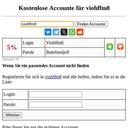
Kostenlose Accounte für viohffm8
Login
Viohffm8
5%
Parole
Ihatefun4jeff
Stimmen: 61
Wenn Sie ein passendes Account nicht finden
Registrieren Sie sich in
viohffm8
und alle helfen, indem Sie es in die
Liste:
Login:
Parole:
Mitteilen
Bitte fügen Sie nur die richtigen Accounte.