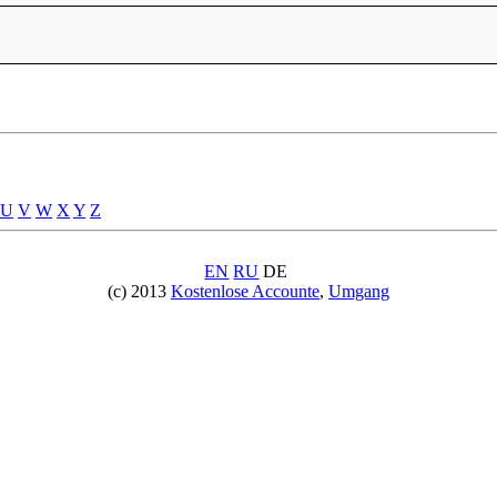
U
V
W
X
Y
Z
EN
RU
DE
(c) 2013
Kostenlose Accounte
,
Umgang