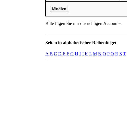
Mitteilen
Bitte fügen Sie nur die richtigen Accounte.
Seiten in alphabetischer Reihenfolge:
A
B
C
D
E
F
G
H
I
J
K
L
M
N
O
P
Q
R
S
T