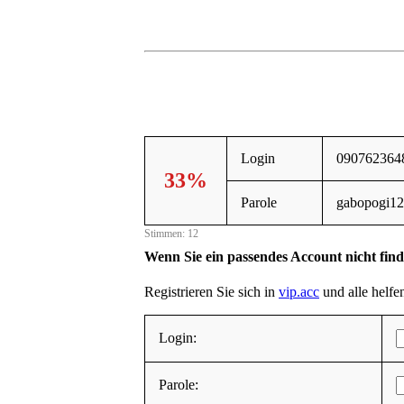
Login
090762364
33%
Parole
gabopogi1
Stimmen: 12
Wenn Sie ein passendes Account nicht fin
Registrieren Sie sich in
vip.acc
und alle helfen
Login:
Parole: