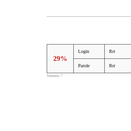
Login
Rrr
29%
Parole
Rrr
Stimmen: 7