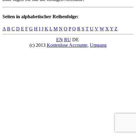
Seiten in alphabetischer Reihenfolge:
A
B
C
D
E
F
G
H
I
J
K
L
M
N
O
P
Q
R
S
T
U
V
W
X
Y
Z
EN
RU
DE
(c) 2013
Kostenlose Accounte
,
Umgang