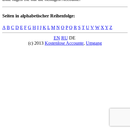
Seiten in alphabetischer Reihenfolge:
A
B
C
D
E
F
G
H
I
J
K
L
M
N
O
P
Q
R
S
T
U
V
W
X
Y
Z
EN
RU
DE
(c) 2013
Kostenlose Accounte
,
Umgang