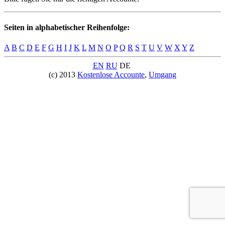
Seiten in alphabetischer Reihenfolge:
A
B
C
D
E
F
G
H
I
J
K
L
M
N
O
P
Q
R
S
T
U
V
W
X
Y
Z
EN
RU
DE
(c) 2013
Kostenlose Accounte
,
Umgang