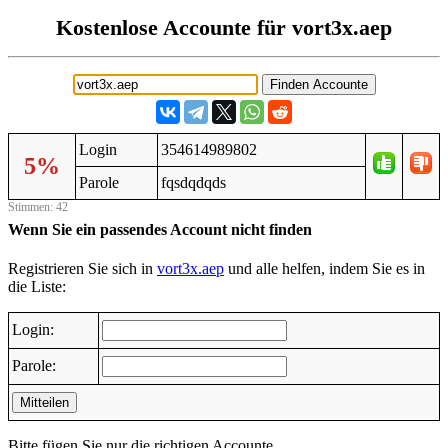
Kostenlose Accounte für vort3x.aep
Login
354614989802
5%
Parole
fqsdqdqds
Stimmen: 42
Wenn Sie ein passendes Account nicht finden
Registrieren Sie sich in
vort3x.aep
und alle helfen, indem Sie es in
die Liste:
Login:
Parole:
Mitteilen
Bitte fügen Sie nur die richtigen Accounte.