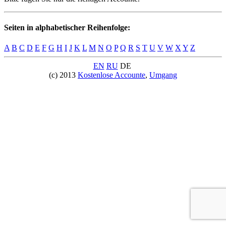
Seiten in alphabetischer Reihenfolge:
A
B
C
D
E
F
G
H
I
J
K
L
M
N
O
P
Q
R
S
T
U
V
W
X
Y
Z
EN
RU
DE
(c) 2013
Kostenlose Accounte
,
Umgang