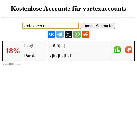
Kostenlose Accounte für vortexaccounts
Login
lkñjñjlkj
18%
Parole
kjhkjhkjhkh
Stimmen: 11