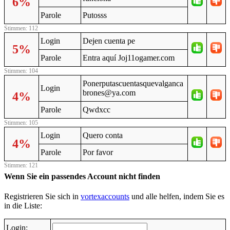
6%
Parole
Putosss
Stimmen: 112
Login
Dejen cuenta pe
5%
Parole
Entra aquí Joj11ogamer.com
Stimmen: 104
Ponerputascuentasquevalganca
Login
brones@ya.com
4%
Parole
Qwdxcc
Stimmen: 105
Login
Quero conta
4%
Parole
Por favor
Stimmen: 121
Wenn Sie ein passendes Account nicht finden
Registrieren Sie sich in
vortexaccounts
und alle helfen, indem Sie es
in die Liste:
Login: