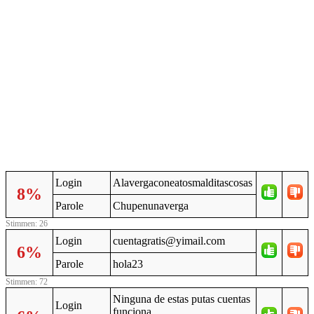
Login
Alavergaconeatosmalditascosas
8%
Parole
Chupenunaverga
Stimmen: 26
Login
cuentagratis@yimail.com
6%
Parole
hola23
Stimmen: 72
Ninguna de estas putas cuentas
Login
funciona