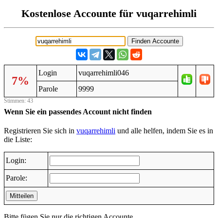
Kostenlose Accounte für vuqarrehimli
Login
vuqarrehimli046
7%
Parole
9999
Stimmen: 43
Wenn Sie ein passendes Account nicht finden
Registrieren Sie sich in
vuqarrehimli
und alle helfen, indem Sie es in
die Liste:
Login:
Parole:
Mitteilen
Bitte fügen Sie nur die richtigen Accounte.