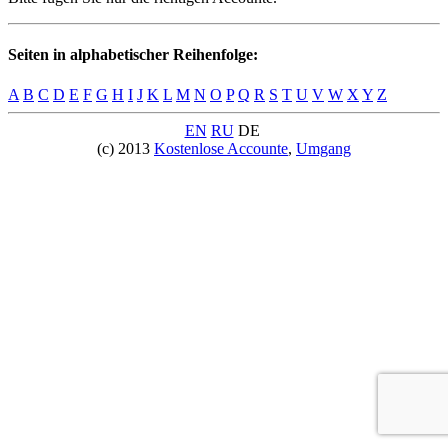
Seiten in alphabetischer Reihenfolge:
A
B
C
D
E
F
G
H
I
J
K
L
M
N
O
P
Q
R
S
T
U
V
W
X
Y
Z
EN
RU
DE
(c) 2013
Kostenlose Accounte
,
Umgang