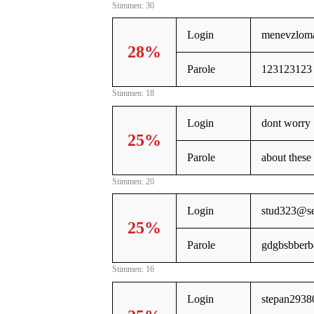
Stimmen: 30
Login
menevzlom
28%
Parole
123123123
Stimmen: 18
Login
dont worry
25%
Parole
about these
Stimmen: 20
Login
stud323@se
25%
Parole
gdgbsbberb
Stimmen: 16
Login
stepan2938