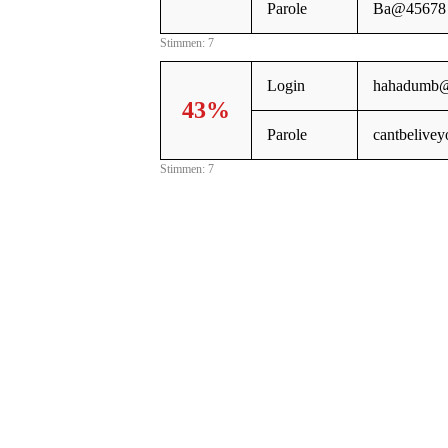
Parole
Ba@45678
Stimmen: 7
Login
hahadumb@
43%
Parole
cantbelivey
Stimmen: 7