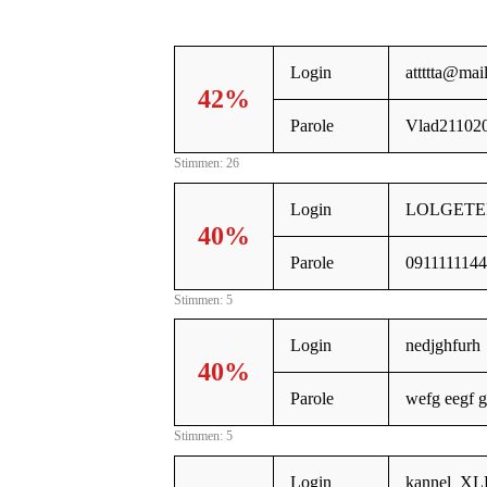
Login
attttta@mail
42%
Parole
Vlad21102
Stimmen: 26
Login
LOLGETE
40%
Parole
091111114
Stimmen: 5
Login
nedjghfurh
40%
Parole
wefg eegf 
Stimmen: 5
Login
kannel_X