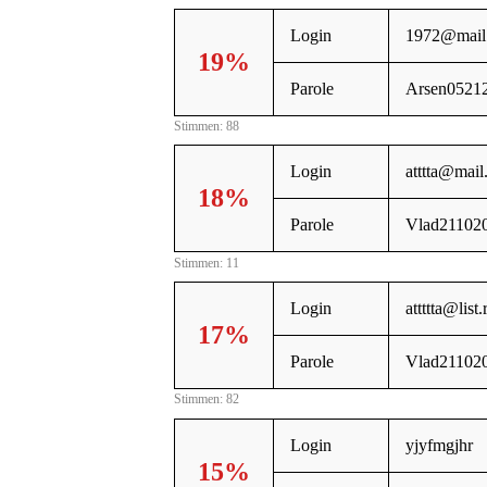
Login
1972@mail
19%
Parole
Arsen0521
Stimmen: 88
Login
atttta@mail
18%
Parole
Vlad21102
Stimmen: 11
Login
attttta@list.
17%
Parole
Vlad21102
Stimmen: 82
Login
yjyfmgjhr
15%