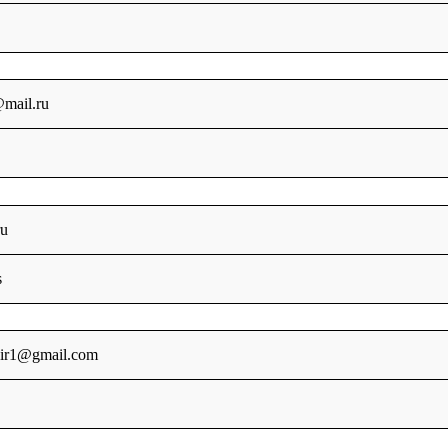
@mail.ru
ru
s
kir1@gmail.com