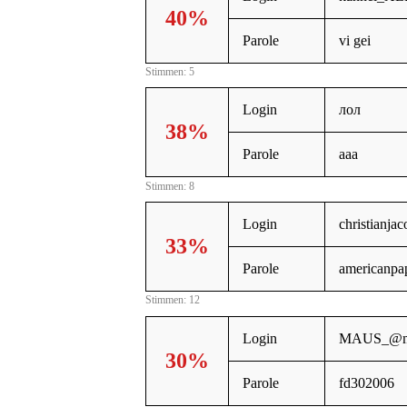
40%
Parole
vi gei
Stimmen: 5
Login
лол
38%
Parole
ааа
Stimmen: 8
Login
christianja
33%
Parole
americanpa
Stimmen: 12
Login
MAUS_@ma
30%
Parole
fd302006