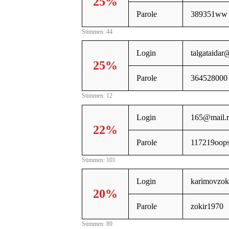
25%
Parole
389351ww
Stimmen: 44
Login
talgataidar
25%
Parole
364528000
Stimmen: 12
Login
165@mail.
22%
Parole
117219oop
Stimmen: 101
Login
karimovzo
20%
Parole
zokir1970
Stimmen: 89