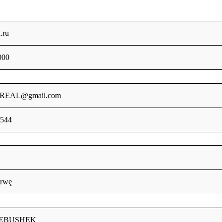
.ru
000
REAL@gmail.com
4544
grwę
LEBUSHEK