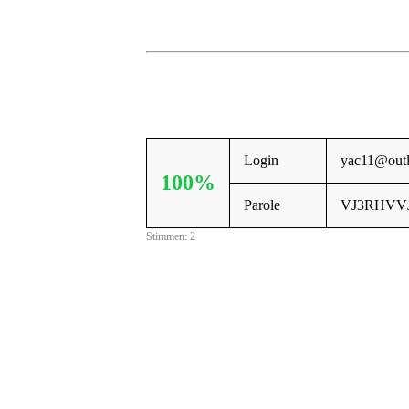
Login
yac11@outl
100%
Parole
VJ3RHVV
Stimmen: 2