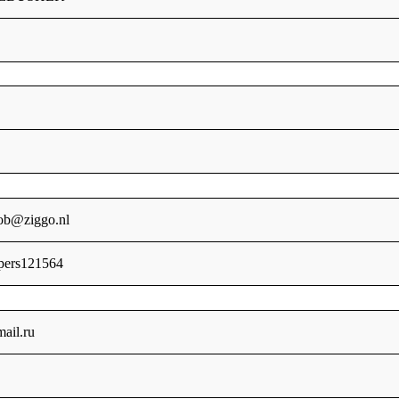
cob@ziggo.nl
pers121564
il.ru