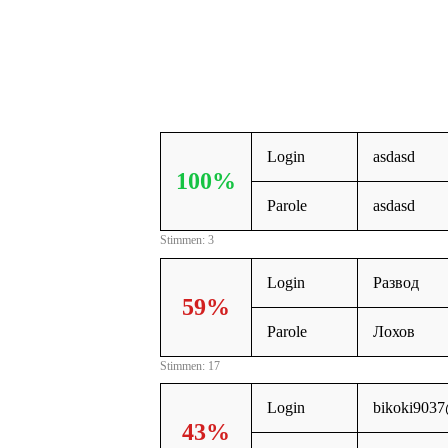
Login
asdasd
100%
Parole
asdasd
Stimmen: 3
Login
Развод
59%
Parole
Лохов
Stimmen: 17
Login
bikoki9037
43%