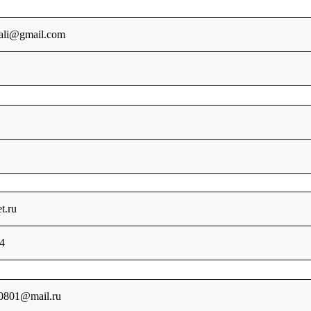
ali@gmail.com
t.ru
4
0801@mail.ru