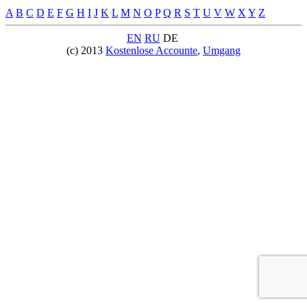
A
B
C
D
E
F
G
H
I
J
K
L
M
N
O
P
Q
R
S
T
U
V
W
X
Y
Z
EN
RU
DE
(c) 2013
Kostenlose Accounte
,
Umgang