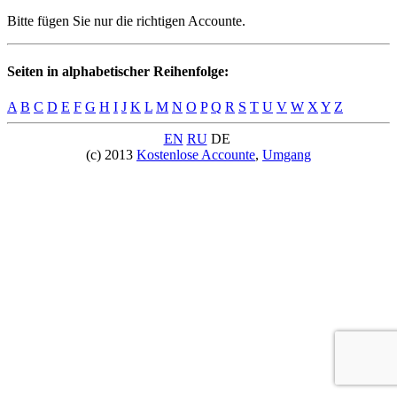
Bitte fügen Sie nur die richtigen Accounte.
Seiten in alphabetischer Reihenfolge:
A
B
C
D
E
F
G
H
I
J
K
L
M
N
O
P
Q
R
S
T
U
V
W
X
Y
Z
EN
RU
DE
(c) 2013
Kostenlose Accounte
,
Umgang