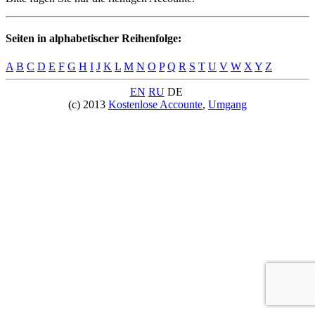
Seiten in alphabetischer Reihenfolge:
A
B
C
D
E
F
G
H
I
J
K
L
M
N
O
P
Q
R
S
T
U
V
W
X
Y
Z
EN
RU
DE
(c) 2013
Kostenlose Accounte
,
Umgang