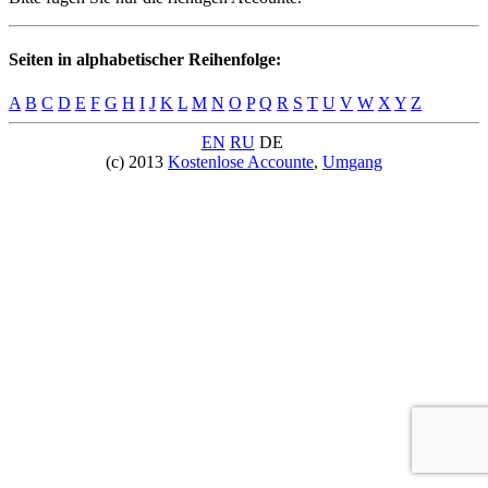
Seiten in alphabetischer Reihenfolge:
A
B
C
D
E
F
G
H
I
J
K
L
M
N
O
P
Q
R
S
T
U
V
W
X
Y
Z
EN
RU
DE
(c) 2013
Kostenlose Accounte
,
Umgang