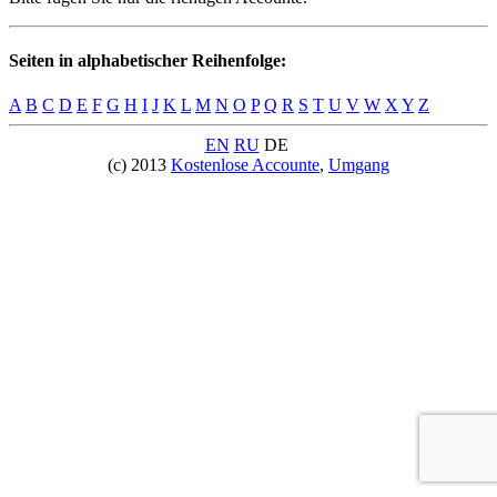
Seiten in alphabetischer Reihenfolge:
A
B
C
D
E
F
G
H
I
J
K
L
M
N
O
P
Q
R
S
T
U
V
W
X
Y
Z
EN
RU
DE
(c) 2013
Kostenlose Accounte
,
Umgang