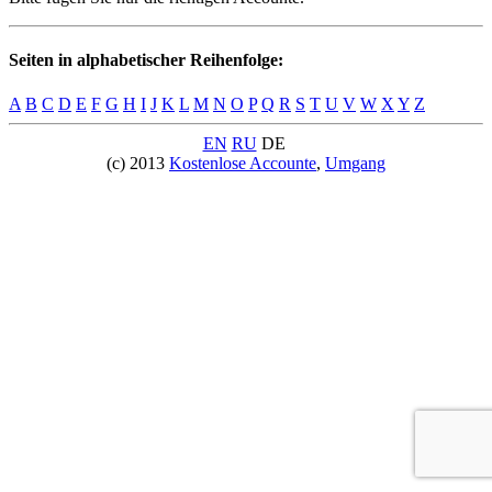
Seiten in alphabetischer Reihenfolge:
A
B
C
D
E
F
G
H
I
J
K
L
M
N
O
P
Q
R
S
T
U
V
W
X
Y
Z
EN
RU
DE
(c) 2013
Kostenlose Accounte
,
Umgang