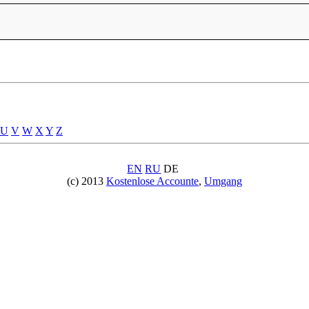
U
V
W
X
Y
Z
EN
RU
DE
(c) 2013
Kostenlose Accounte
,
Umgang