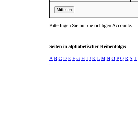
Mitteilen
Bitte fügen Sie nur die richtigen Accounte.
Seiten in alphabetischer Reihenfolge:
A
B
C
D
E
F
G
H
I
J
K
L
M
N
O
P
Q
R
S
T