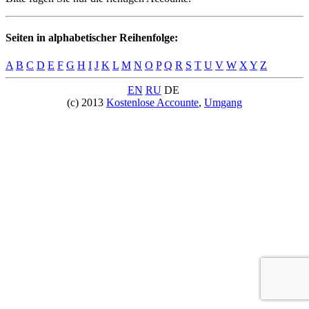
Seiten in alphabetischer Reihenfolge:
A
B
C
D
E
F
G
H
I
J
K
L
M
N
O
P
Q
R
S
T
U
V
W
X
Y
Z
EN
RU
DE
(c) 2013
Kostenlose Accounte
,
Umgang