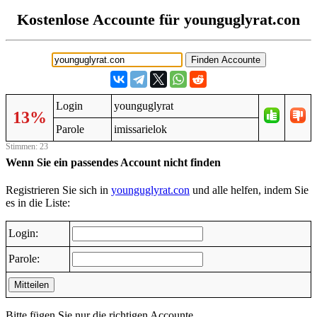
Kostenlose Accounte für younguglyrat.con
Login
younguglyrat
13%
Parole
imissarielok
Stimmen: 23
Wenn Sie ein passendes Account nicht finden
Registrieren Sie sich in
younguglyrat.con
und alle helfen, indem Sie
es in die Liste:
Login:
Parole:
Mitteilen
Bitte fügen Sie nur die richtigen Accounte.