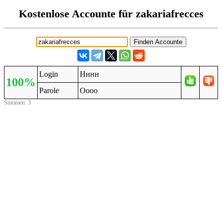
Kostenlose Accounte für zakariafrecces
Login
Нннн
100%
Parole
Оооо
Stimmen: 3