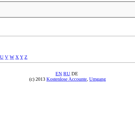
U
V
W
X
Y
Z
EN
RU
DE
(c) 2013
Kostenlose Accounte
,
Umgang