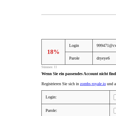
Login
999471@cv
18%
Parole
dryeye6
Stimmen: 11
Wenn Sie ein passendes Account nicht fin
Registrieren Sie sich in
zombs royale.io
und al
Login:
Parole: