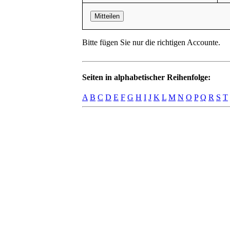
Mitteilen
Bitte fügen Sie nur die richtigen Accounte.
Seiten in alphabetischer Reihenfolge:
A
B
C
D
E
F
G
H
I
J
K
L
M
N
O
P
Q
R
S
T